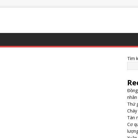
Tìm 
Re
Đồng 
nhân 
Thứ g
Cháy
Tàn 
Cơ qu
lượng
Xuân