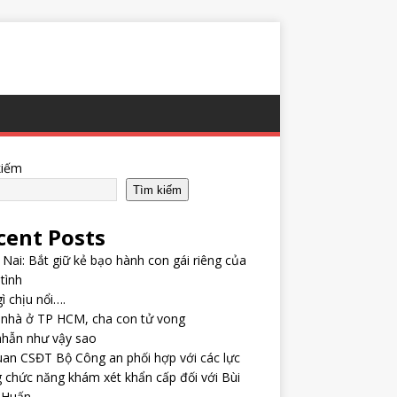
kiếm
Tìm kiếm
cent Posts
Nai: Bắt giữ kẻ bạo hành con gái riêng của
tình
ì chịu nổi….
 nhà ở TP HCM, cha con tử vong
nhẫn như vậy sao
an CSĐT Bộ Công an phối hợp với các lực
 chức năng khám xét khẩn cấp đối với Bùi
 Huấn…