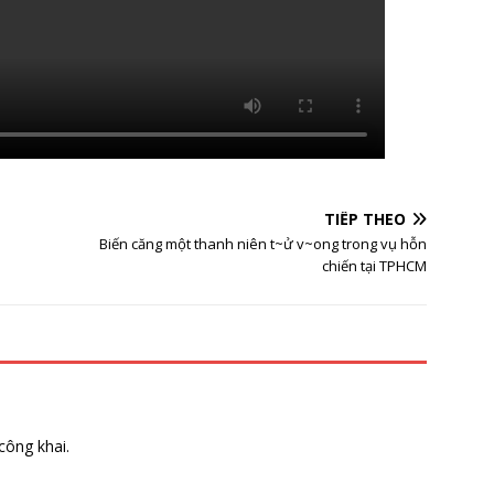
TIẾP THEO
Biến căng một thanh niên t~ử v~ong trong vụ hỗn
chiến tại TPHCM
công khai.