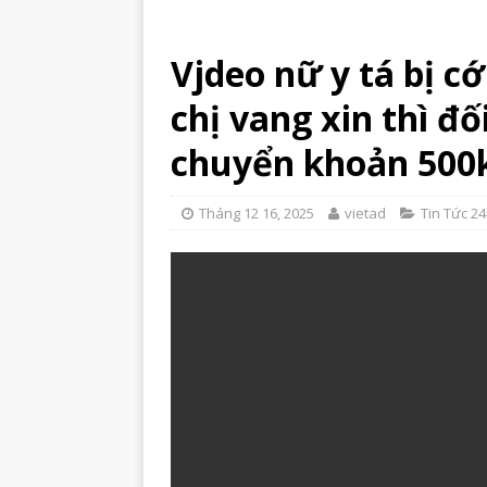
Vjdeo nữ y tá bị cớ
chị vang xin thì đ
chuyển khoản 500k
Tháng 12 16, 2025
vietad
Tin Tức 2