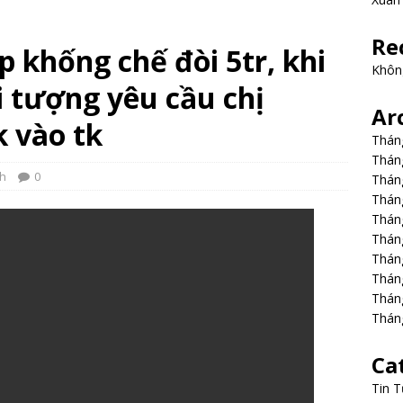
Re
p khống chế đòi 5tr, khi
Không
ối tượng yêu cầu chị
Ar
 vào tk
Thán
Thán
4h
0
Thán
Thán
Thán
Thán
Thán
Thán
Thán
Thán
Ca
Tin T